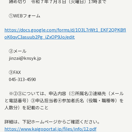
締め切り 令和７年７月８日（火曜日）17時まで
①WEBフォーム
https://docs.google.com/forms/d/1O3L7rWt1_EKF2QPKBfI
oK0qvC3asuub2Pg_iZxOP9Jo/edit
②メール
jinzai@knsyk.jp
③FAX
045-313-4590
※②③については、申込内容（①所属名②連絡先（メール
と電話番号）③申込担当者④参加者氏名（役職・職種等）を
人数分）を記載のこと
詳細は、下記ホームページからご確認ください。
https://www.kaigoportal.jp/files/info/12.pdf