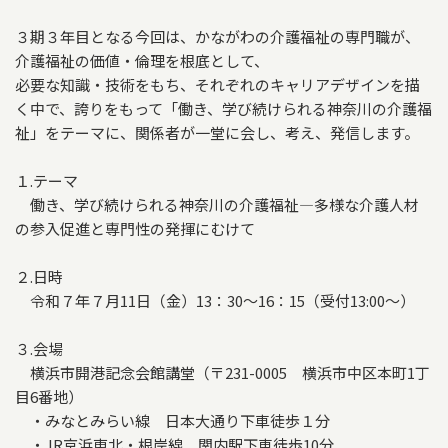
３期３年目となる今回は、かながわの介護福祉の専門職が、
介護福祉の価値・倫理を根底として、
必要な知識・技術をもち、それぞれのキャリアデザインを描
く中で、誇りをもって「働き、学び続けられる神奈川の介護福
祉」をテーマに、関係者が一堂に会し、考え、発信します。
１.テーマ
働き、学び続けられる神奈川の介護福祉―多様な介護人材
の参入促進と専門性の発揮にむけて
２.日時
令和７年７月11日（金）13：30～16：15（受付13:00～）
３.会場
横浜市開港記念会館講堂（〒231-0005 横浜市中区本町1丁
目6番地）
・みなとみらい線 日本大通り下車徒歩１分
・JR京浜東北・根岸線 関内駅下車徒歩10分