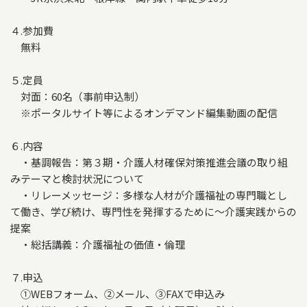
４.参加費
無料
５.定員
対面：60名（事前申込制）
※ポータルサイト等によるオンデマンド編集動画の配信
６.内容
・基調報告：第３期・介護人材確保対策推進会議の取り組
みテーマと検討状況について
・リレーメッセージ：多様な人材が介護福祉の専門職とし
て働き、学び続け、専門性を発揮するために～介護実践からの
提案
・総括講義：介護福祉の価値・倫理
７.申込
①WEBフォーム、②メール、③FAXで申込み