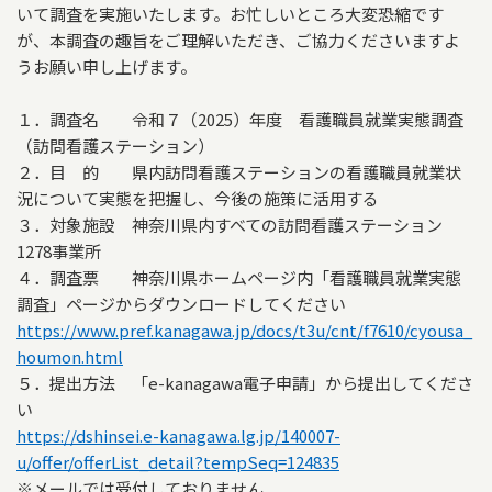
いて調査を実施いたします。お忙しいところ大変恐縮です
が、本調査の趣旨をご理解いただき、ご協力くださいますよ
うお願い申し上げます。
１．調査名 令和７（2025）年度 看護職員就業実態調査
（訪問看護ステーション）
２．目 的 県内訪問看護ステーションの看護職員就業状
況について実態を把握し、今後の施策に活用する
３．対象施設 神奈川県内すべての訪問看護ステーション
1278事業所
４．調査票 神奈川県ホームページ内「看護職員就業実態
調査」ページからダウンロードしてください
https://www.pref.kanagawa.jp/docs/t3u/cnt/f7610/cyousa_
houmon.html
５．提出方法 「e-kanagawa電子申請」から提出してくださ
い
https://dshinsei.e-kanagawa.lg.jp/140007-
u/offer/offerList_detail?tempSeq=124835
※メールでは受付しておりません