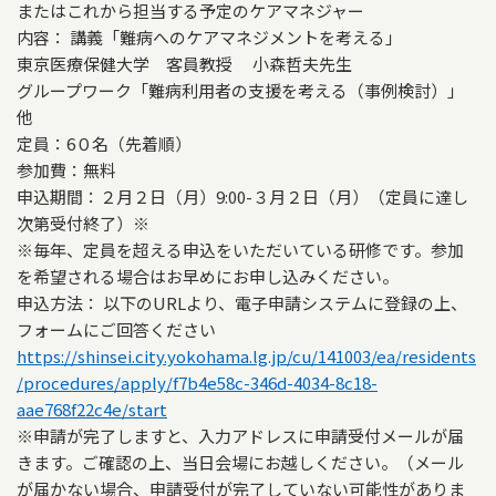
またはこれから担当する予定のケアマネジャー
内容： 講義「難病へのケアマネジメントを考える」
東京医療保健大学 客員教授 小森哲夫先生
グループワーク「難病利用者の支援を考える（事例検討）」
他
定員：6０名（先着順）
参加費：無料
申込期間：２月２日（月）9:00-３月２日（月）（定員に達し
次第受付終了）※
※毎年、定員を超える申込をいただいている研修です。参加
を希望される場合はお早めにお申し込みください。
申込方法： 以下のURLより、電子申請システムに登録の上、
フォームにご回答ください
https://shinsei.city.yokohama.lg.jp/cu/141003/ea/residents
/procedures/apply/f7b4e58c-346d-4034-8c18-
aae768f22c4e/start
※申請が完了しますと、入力アドレスに申請受付メールが届
きます。ご確認の上、当日会場にお越しください。（メール
が届かない場合、申請受付が完了していない可能性がありま