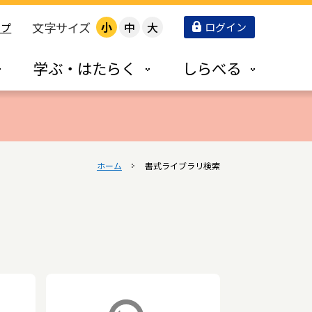
文字サイズ
小
中
大
ログイン
ップ
学ぶ・はたらく
しらべる
ホーム
書式ライブラリ検索