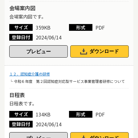
会場案内図
会場案内図です。
359KB
PDF
サイズ
形式
2024/06/14
登録日付
ダウンロード
１２．認知症介護の研修
└ 令和６年度 第２回認知症対応型サービス事業管理者研修について
日程表
日程表です。
134KB
PDF
サイズ
形式
2024/06/14
登録日付