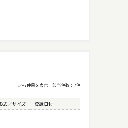
1
〜
7
件目を表示
該当件数
7
件
形式／サイズ
登録日付