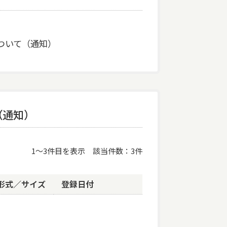
ついて（通知）
（通知）
1
〜
3
件目を表示
該当件数
3
件
形式／サイズ
登録日付