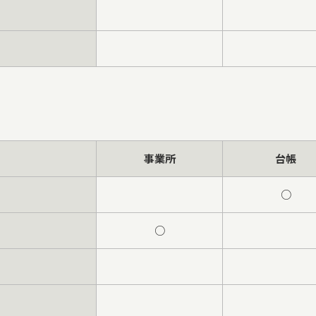
事業所
台帳
○
○