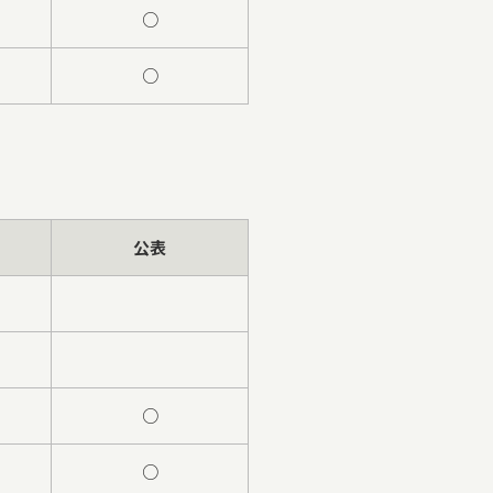
○
○
公表
○
○