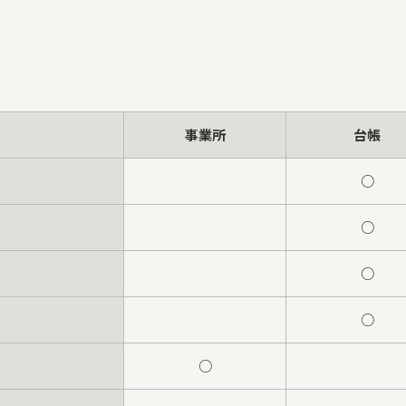
事業所
台帳
○
○
○
○
○