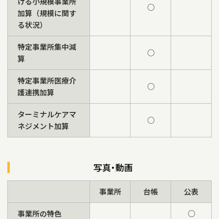
ける小規模事業所
○
加算（規模に関す
る状況）
特定事業所集中減
○
算
特定事業所医療介
○
護連携加算
ターミナルケアマ
○
ネジメント加算
写真・動画
事業所
台帳
公表
事業所の特色
○