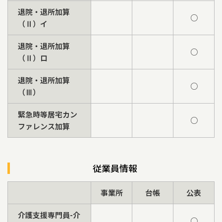
退院・退所加算
○
（Ⅱ）イ
退院・退所加算
○
（Ⅱ）ロ
退院・退所加算
○
（Ⅲ）
緊急時等居宅カン
○
ファレンス加算
従業員情報
事業所
台帳
公表
介護支援専門員-介
○