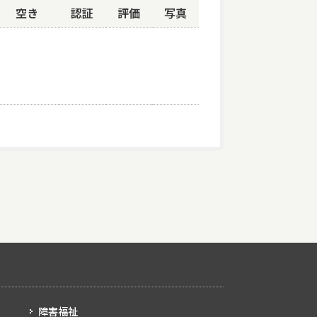
空き
認証
評価
写真
障害福祉