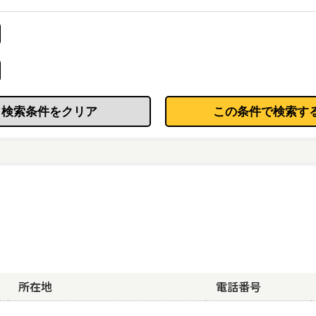
ト20
かながわ認証
市認証
あり・
0・かながわ認証・市認証事業所を上位に表示する
する
上位に表示する
する
業所を上位に表示する
する
所在地
電話番号