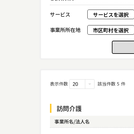
サービス
サービスを選択
事業所所在地
市区町村を選択
事業所番号
事業所名
法人名
認証
ベスト介護セレク
その他条件
共生型サービス
表示件数
該当件数
5
件
ベスト介護セレクト2
訪問介護
空きのある事業所を
評価を受けている事
事業所名/法人名