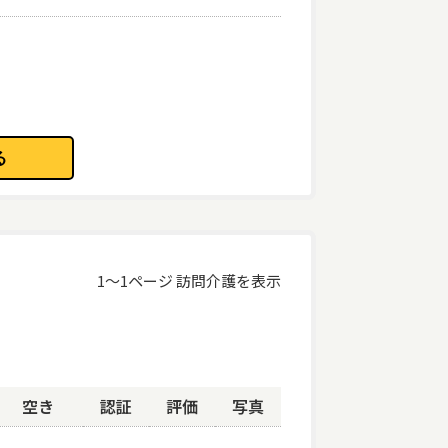
なし両方を表示
あり
なし
1～1ページ 訪問介護を表示
しない
しない
しない
空き
認証
評価
写真