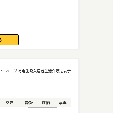
なし両方を表示
あり
なし
1～1ページ 特定施設入居者生活介護を表示
しない
しない
しない
空き
認証
評価
写真