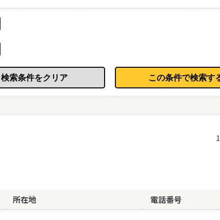
ト20
かながわ認証
市認証
あり・
0・かながわ認証・市認証事業所を上位に表示する
する
上位に表示する
する
業所を上位に表示する
する
所在地
電話番号