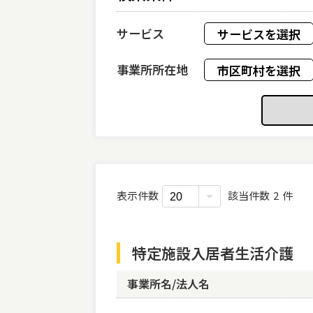
サービス
サービスを選択
事業所所在地
市区町村を選択
事業所番号
事業所名
法人名
認証
ベスト介護セレク
その他条件
共生型サービス
表示件数
該当件数
2
件
ベスト介護セレクト2
特定施設入居者生活介護
空きのある事業所を
評価を受けている事
事業所名/法人名