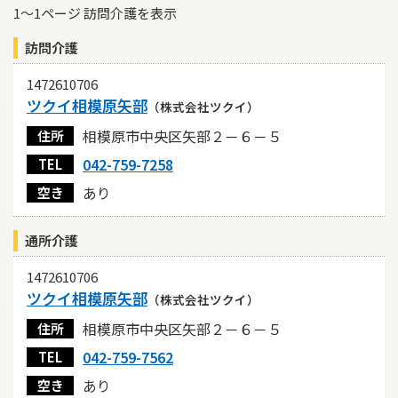
1～1ページ 訪問介護を表示
認証
訪問介護
ベスト介護セレクト20
かながわ認証
1472610706
市認証
ツクイ相模原矢部
（株式会社ツクイ）
その他条件
相模原市中央区矢部２－６－５
住所
共生型サービス
042-759-7258
TEL
あり・なし両方を表示
あり
なし
あり
空き
ベスト介護セレクト20・かながわ認証・市認証事業所を
上位に表示する
通所介護
する
しない
1472610706
空きのある事業所を上位に表示する
ツクイ相模原矢部
（株式会社ツクイ）
する
しない
相模原市中央区矢部２－６－５
住所
評価を受けている事業所を上位に表示する
042-759-7562
TEL
する
しない
あり
空き