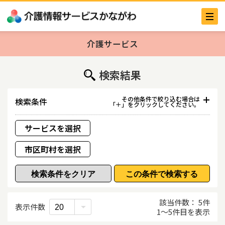
介護サービス
検索結果
その他条件で絞り込む場合は
検索条件
「＋」をクリックしてください。
サービスを選択
市区町村を選択
事業所番号／事業所名／法人名
該当件数
5
件
事業所名
表示件数
1
〜
5
件目を表示