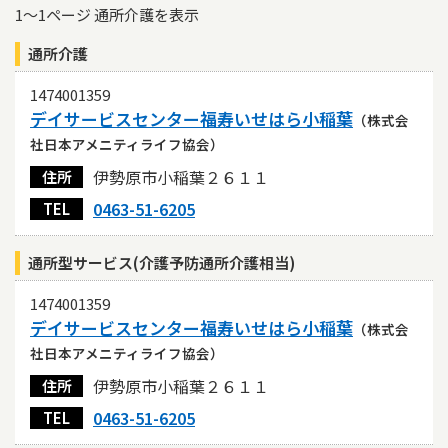
1～1ページ 通所介護を表示
認証
通所介護
ベスト介護セレクト20
かながわ認証
1474001359
市認証
デイサービスセンター福寿いせはら小稲葉
（株式会
その他条件
社日本アメニティライフ協会）
共生型サービス
伊勢原市小稲葉２６１１
住所
あり・なし両方を表示
あり
なし
0463-51-6205
TEL
ベスト介護セレクト20・かながわ認証・市認証事業所を
上位に表示する
通所型サービス(介護予防通所介護相当)
する
しない
1474001359
空きのある事業所を上位に表示する
デイサービスセンター福寿いせはら小稲葉
（株式会
する
しない
社日本アメニティライフ協会）
評価を受けている事業所を上位に表示する
伊勢原市小稲葉２６１１
住所
する
しない
0463-51-6205
TEL