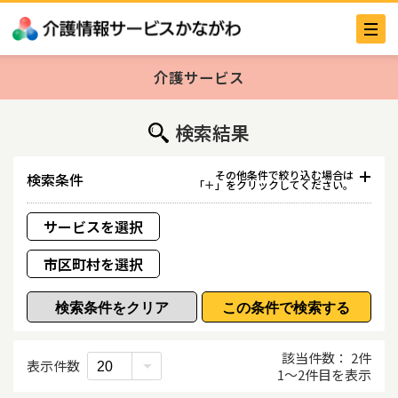
介護サービス
検索結果
その他条件で絞り込む場合は
検索条件
「＋」をクリックしてください。
サービスを選択
市区町村を選択
事業所番号／事業所名／法人名
該当件数
2
件
事業所名
表示件数
1
〜
2
件目を表示