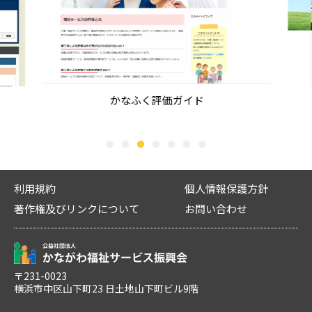
2026年08月04日
横浜市
2026年07月21日
振興会
●横浜市からのお知らせ●ケアプランデータ連携
＜かながわ福祉サービス振興会＞ 令和8年度報酬改
システム導入促進事業補助金の申請受付開始につ
定に伴う「介護情報サービスかながわ」への 一部
いて
情報掲載遅延のお知らせ
市内指定居宅介護支援事業所 指定居宅サービス事業
かなふく評価ガイド
「介護情報サービスかながわ」をご利用いただき、誠に
所 指定地域密着型サービス事業所 運...
ありがとうございます。 この度、令和8年度の報酬...
2026年07月30日
1
2
3
4
5
6
7
横須賀市
2026年07月17日
振興会
【ご案内】介護サービスに関するQ&Aの更新につ
令和８年度 第１回 介護・生活支援ロボットフォー
いて
ラム（展示会）開催のお知らせ
利用規約
個人情報保護方針
介護保険サービス事業所 管理者様 いつも横須賀市の福
◇開催内容◇ 今年度初めて横浜市内で「（横浜市最大規
著作権及びリンクについて
お問い合わせ
祉行政にご理解とご協力をいただきまして、あ...
模）介護ロボット・ICT展示会・個別相談会」を...
2026年06月26日
振興会
【重要】かながわ福祉サービス振興会・かながわ
〒231-0023
横浜市中区山下町23 日土地山下町ビル9階
福祉情報コミュニティを騙った不審な迷惑メール
にご注意ください