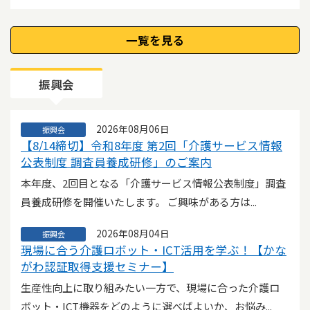
皆様 パートタイム・有期雇用労働者の待遇改善を進...
2026年08月07日
一覧を見る
神奈川県
●神奈川県からのお知らせ●高齢者、障害者等の
要配慮者への緊急的対応及び職員の応援確保につ
振興会
いて
各社会福祉施設 管理者様 （各関係団体 管理者様）
本県の高齢者福祉行政の推進につきまして...
2026年08月06日
振興会
【8/14締切】令和8年度 第2回「介護サービス情報
2026年08月07日
公表制度 調査員養成研修」のご案内
神奈川県
●神奈川県からのお知らせ●「令和８年度介護ロ
本年度、2回目となる「介護サービス情報公表制度」調査
ボット・ICT 導入支援事業費補助 金」にかかわる
員養成研修を開催いたします。 ご興味がある方は...
ホームページ更新について
各介護保険事業所 御中 介護ロボット・ICT導入支援事業
2026年08月04日
振興会
費補助金の神奈川県ホームページを更新...
現場に合う介護ロボット・ICT活用を学ぶ！【かな
がわ認証取得支援セミナー】
2026年08月07日
神奈川県
生産性向上に取り組みたい一方で、現場に合った介護ロ
●鎌倉保健福祉事務所三崎センターからのお知ら
ボット・ICT機器をどのように選べばよいか、お悩み...