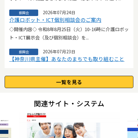
せ● 「認知症市民講演会 毎日の好きを応援しよ
う!」について（ご案内）
2026年07月24日
振興会
このたび、認知症の方が住み慣れた地域でつながり、自
介護ロボット・ICT個別相談会のご案内
分らしく暮らすことができるよう、認知症市民講演会...
◇開催内容◇ 令和8年8月25日（火）10-16時に介護ロボッ
ト・ICT展示会（及び個別相談会）を...
2026年08月05日
神奈川県
●神奈川県からのお知らせ●【依頼〆８月31日】
2026年07月23日
振興会
「介護施設・事業所等における高齢者虐待防止措
【神奈川県主催】あなたのまちでも取り組むこと
置等の体制整備の状況等に関する調査研究事業へ
ができる「住民主体の介護予防」オンラインセミ
の御協力について
ナーのご案内
県内介護施設・事業所御担当者 様 平素よりお世話に
一覧を見る
神奈川県では、「市町村介護予防事業支援のための人材
なっております。厚生労働省より令和８年度老...
育成講座（初級編）」として、 オンラインセミナー...
関連サイト・システム
2026年08月05日
神奈川県
2026年07月22日
振興会
●神奈川県からのお知らせ● 令和８年度 認知症
【お知らせ】生活支援提供事業者登録機能の受付
研修会の開催について
開始遅延について
令和８年度認知症研修会を開催します。認知症本人及び
平素は「介護情報サービスかながわ」をご利用いただ
家族の思いについて学びを深めてみませんか。 ...
き、誠にありがとうございます。 当初、生活支援...