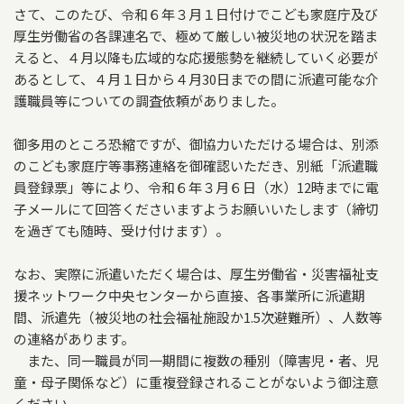
さて、このたび、令和６年３月１日付けでこども家庭庁及び
厚生労働省の各課連名で、極めて厳しい被災地の状況を踏ま
えると、４月以降も広域的な応援態勢を継続していく必要が
あるとして、４月１日から４月30日までの間に派遣可能な介
護職員等についての調査依頼がありました。
御多用のところ恐縮ですが、御協力いただける場合は、別添
のこども家庭庁等事務連絡を御確認いただき、別紙「派遣職
員登録票」等により、令和６年３月６日（水）12時までに電
子メールにて回答くださいますようお願いいたします（締切
を過ぎても随時、受け付けます）。
なお、実際に派遣いただく場合は、厚生労働省・災害福祉支
援ネットワーク中央センターから直接、各事業所に派遣期
間、派遣先（被災地の社会福祉施設か1.5次避難所）、人数等
の連絡があります。
また、同一職員が同一期間に複数の種別（障害児・者、児
童・母子関係など）に重複登録されることがないよう御注意
ください。