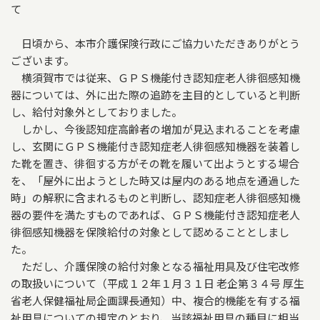
て
日頃から、本市介護保険行政にご協力いただきありがとう
ございます。
横須賀市では従来、ＧＰＳ機能付き認知症老人徘徊感知機
器については、外に出た際の追跡を主目的としていると判断
し、給付対象外としておりました。
しかし、今後認知症高齢者の増加が見込まれることを考慮
し、玄関にＧＰＳ機能付き認知症老人徘徊感知機器を装着し
た靴を置き、徘徊する方がその靴を履いて出ようとする場合
を、「屋外に出ようとした時又は屋内のある地点を通過した
時」の解釈に含まれるものと判断し、認知症老人徘徊感知機
器の要件を満たすものであれば、ＧＰＳ機能付き認知症老人
徘徊感知機器を保険給付の対象として認めることとしまし
た。
ただし、介護保険の給付対象となる福祉用具及び住宅改修
の取扱いについて（平成１２年１月３１日 老企第３４号 厚生
省老人保健福祉局企画課長通知）中、複合的機能を有する福
祉用具についての規定のとおり、当該福祉用具の種目に相当