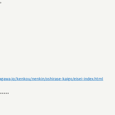
。
agawa.jp/kenkou/nenkin/oshirase-kaigo/eisei-index.html
*****