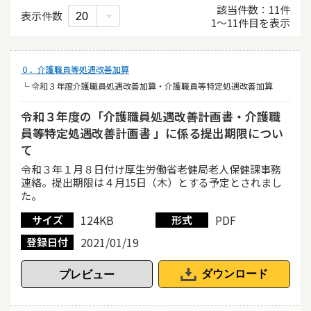
該当件数
11
件
表示件数
1
〜
11
件目を表示
０．介護職員等処遇改善加算
└ 令和３年度介護職員処遇改善加算・介護職員等特定処遇改善加算
令和３年度の「介護職員処遇改善計画書・介護職
員等特定処遇改善計画書 」に係る提出期限につい
て
令和３年１月８日付け厚生労働省老健局老人保健課事務
連絡。提出期限は４月15日（木）とする予定とされまし
た。
124KB
PDF
サイズ
形式
2021/01/19
登録日付
ダウンロード