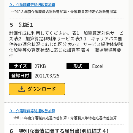
０．介護職員等処遇改善加算
└ 令和３年度介護職員処遇改善加算・介護職員等特定処遇改善加算
５ 別紙１
計画作成に利用してください。 表1 加算算定対象サービ
ス 表2 加算算定非対象サービス 表3-1 キャリアパス要
件等の適合状況に応じた区分 表3-2 サービス提供体制強
化加算等の算定状況に応じた加算率 表４ 職場環境等要
件
27KB
Excel
サイズ
形式
2021/03/25
登録日付
ダウンロード
０．介護職員等処遇改善加算
└ 令和３年度介護職員処遇改善加算・介護職員等特定処遇改善加算
６ 特別な事情に関する届出書(別紙様式４)