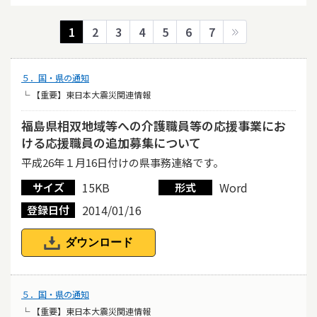
1
2
3
4
5
6
7
５．国・県の通知
└ 【重要】東日本大震災関連情報
福島県相双地域等への介護職員等の応援事業にお
ける応援職員の追加募集について
平成26年１月16日付けの県事務連絡です。
15KB
Word
サイズ
形式
2014/01/16
登録日付
ダウンロード
５．国・県の通知
└ 【重要】東日本大震災関連情報