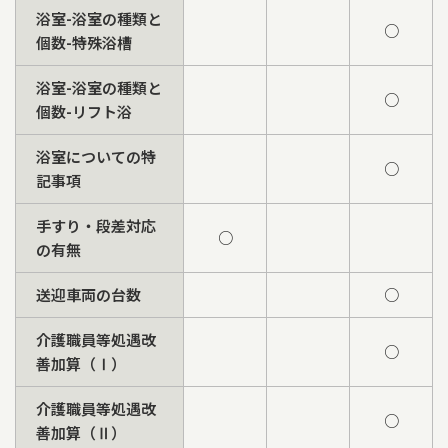
浴室-浴室の種類と
○
個数-特殊浴槽
浴室-浴室の種類と
○
個数-リフト浴
浴室についての特
○
記事項
手すり・段差対応
○
の有無
送迎車両の台数
○
介護職員等処遇改
○
善加算（Ⅰ）
介護職員等処遇改
○
善加算（Ⅱ）