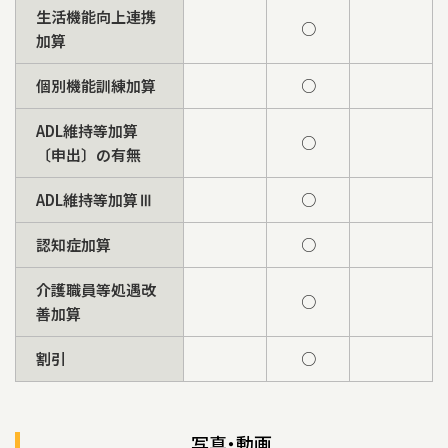
生活機能向上連携
○
加算
個別機能訓練加算
○
ADL維持等加算
○
〔申出〕の有無
ADL維持等加算Ⅲ
○
認知症加算
○
介護職員等処遇改
○
善加算
割引
○
写真・動画