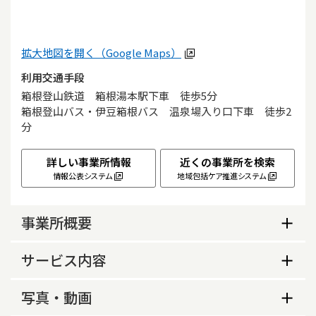
拡大地図を開く（Google Maps）
利用交通手段
箱根登山鉄道　箱根湯本駅下車　徒歩5分

箱根登山バス・伊豆箱根バス　温泉場入り口下車　徒歩2
分
詳しい事業所情報
近くの事業所を検索
情報公表システム
地域包括ケア推進システム
事業所概要
事業所概要
サービス内容
生活保護指定の有無
サービス内容
写真・動画
あり