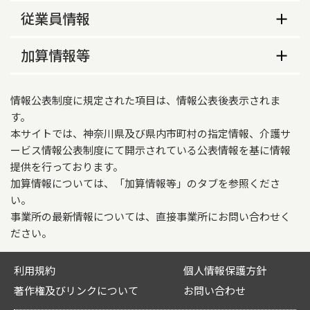
サービス提供地域
事業所の特色等
介護予防支援の指定
従業員情報
足柄下郡箱根町、小田原市
事業所の特色
なし
従業員数
ケアプランデータ連携システム（国保中央会）の
加算情報等
なし
営業時間（平日）
利用登録の有無
常勤
非常勤
介護報酬加算情報
9時00分～18時00分
なし
情報公表制度に規定された項目は、情報公表後表示されま
適用開始年月日
介護支援専門員
2
0
営業時間（土曜）
す。
要介護度別利用者数
本サイトでは、神奈川県及び県内市町村の指定情報、介護サ
2007年02月25日
ービス情報公表制度にて開示されている公表情報を基に情報
業務に従事した経験年数
要
要
要
要
要
ケアプランデータ連携システムの活用及び事務職
営業時間（日曜）
提供を行っております。
介護支援専門員
介
介
介
介
介
員の配置の体制
合計
加算情報については、「加算情報等」のタブを参照くださ
護
護
護
護
護
介護支援専門員
常勤
非常勤
い。
1
2
3
4
5
営業時間（祝日）
事業所の最新情報については、直接事業所にお問い合わせく
特別地域加算
1年未満
0
0
ださい。
要介護度
なし
別利用者
12
2
4
1
1
20
その他の年間休日
1年以上5年未満
0
0
利用規約
個人情報保護方針
数
特定事業所加算
土・日曜・祝日・年末年始12/30～1/3
著作権及びリンクについて
お問い合わせ
5年以上
2
0
なし