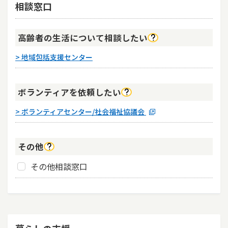
相談窓口
高齢者の生活について相談したい
> 地域包括支援センター
ボランティアを依頼したい
（新
> ボランティアセンター/社会福祉協議会
し
い
ウ
その他
イ
ン
その他相談窓口
ド
ウ
で
開
く）