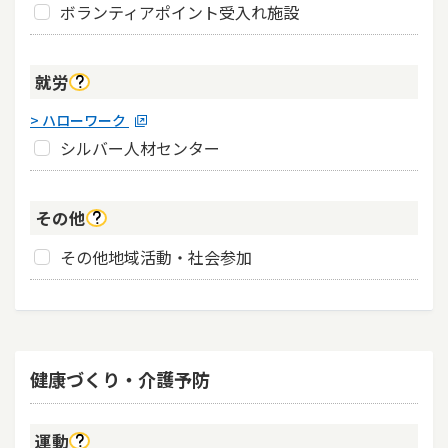
ボランティアポイント受入れ施設
就労
（新
> ハローワーク
し
シルバー人材センター
い
ウ
イ
その他
ン
ド
その他地域活動・社会参加
ウ
で
開
く）
健康づくり・介護予防
運動