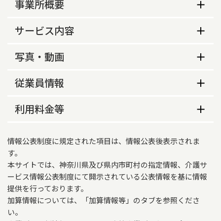
事業所概要
事業所概要
サービス内容
生活保護指定の有無
サービス内容
写真・動画
あり
サービス提供地域等
事業所の特色等
営業時間（平日）
従業員情報
サービス提供地域
事業所の特色
9時00分～18時00分
横浜市鶴見区、横浜市神奈川区、横浜市港北区、
従業員数
利用料金等
川崎市川崎区、川崎市幸区
ご希望に応じて，営業時間外でも対応していま
営業時間（土曜）
す。
常勤
非常勤
サービス提供地域に関する特記事項
利用料金等
9時00分～18時00分
情報公表制度に規定された項目は、情報公表後表示されま
実施地域以外の場合でも対応可能
福祉用具専門相談員
2
0
営業時間（日曜）
す。
最低の
最高の
本サイトでは、神奈川県及び県内市町村の指定情報、介護サ
額
額
サービス内容
ービス情報公表制度にて開示されている公表情報を基に情報
福祉用具専門相談員が有している資格
提供実績
営業時間（祝日）
12390
134400
提供を行っております。
腰掛便座
常勤
非常勤
円
円
加算情報については、「加算情報等」のタブを参照くださ
スロープ
9時00分～18時00分
い。
あり