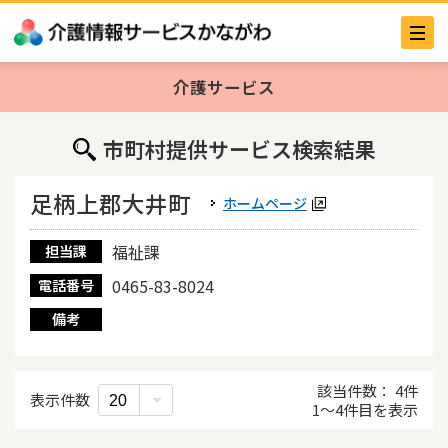
介護サービス
市町村提供サービス検索結果
足柄上郡大井町
ホームページ
福祉課
担当課
0465-83-8024
電話番号
備考
該当件数
4
件
表示件数
1
〜
4
件目を表示