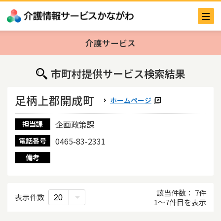
介護サービス
市町村提供サービス検索結果
足柄上郡開成町
ホームページ
企画政策課
担当課
0465-83-2331
電話番号
備考
該当件数
7
件
表示件数
1
〜
7
件目を表示