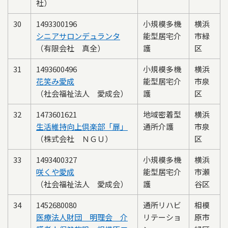
社）
30
1493300196
小規模多機
横浜
シニアサロンデュランタ
能型居宅介
市緑
（有限会社 真全）
護
区
31
1493600496
小規模多機
横浜
花笑み愛成
能型居宅介
市泉
（社会福祉法人 愛成会）
護
区
32
1473601621
地域密着型
横浜
生活維持向上倶楽部「扉」
通所介護
市泉
（株式会社 ＮＧＵ）
区
33
1493400327
小規模多機
横浜
咲くや愛成
能型居宅介
市瀬
（社会福祉法人 愛成会）
護
谷区
34
1452680080
通所リハビ
相模
医療法人財団 明理会 介
リテーショ
原市