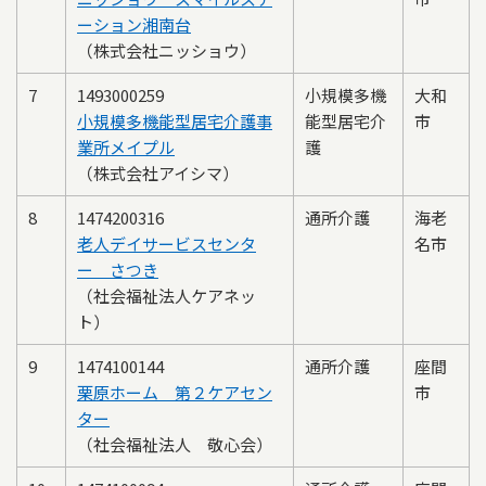
ーション湘南台
（株式会社ニッショウ）
7
1493000259
小規模多機
大和
小規模多機能型居宅介護事
能型居宅介
市
業所メイプル
護
（株式会社アイシマ）
8
1474200316
通所介護
海老
老人デイサービスセンタ
名市
ー さつき
（社会福祉法人ケアネッ
ト）
9
1474100144
通所介護
座間
栗原ホーム 第２ケアセン
市
ター
（社会福祉法人 敬心会）