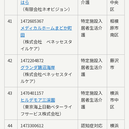
はら
介護
中央
（有限会社ネオビジョン）
区
41
1472605367
特定施設入
相模
メディカルホームまどか町
居者生活介
原市
田
護
南区
（株式会社 ベネッセスタ
イルケア）
42
1472204872
特定施設入
藤沢
グランダ鵠沼海岸
居者生活介
市
（株式会社ベネッセスタイ
護
ルケア）
43
1470401157
特定施設入
横浜
ヒルデモア三渓園
居者生活介
市中
（東京海上日動ベターライ
護
区
フサービス株式会社）
44
1473300612
認知症対応
横浜