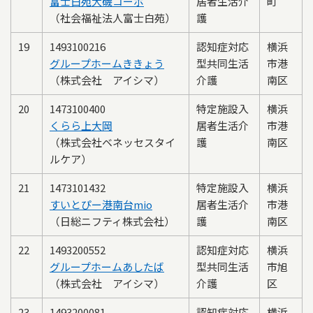
富士白苑大磯コーポ
居者生活介
町
（社会福祉法人富士白苑）
護
19
1493100216
認知症対応
横浜
グループホームききょう
型共同生活
市港
（株式会社 アイシマ）
介護
南区
20
1473100400
特定施設入
横浜
くらら上大岡
居者生活介
市港
（株式会社ベネッセスタイ
護
南区
ルケア）
21
1473101432
特定施設入
横浜
すいとぴー港南台mio
居者生活介
市港
（日総ニフティ株式会社）
護
南区
22
1493200552
認知症対応
横浜
グループホームあしたば
型共同生活
市旭
（株式会社 アイシマ）
介護
区
23
1493200081
認知症対応
横浜