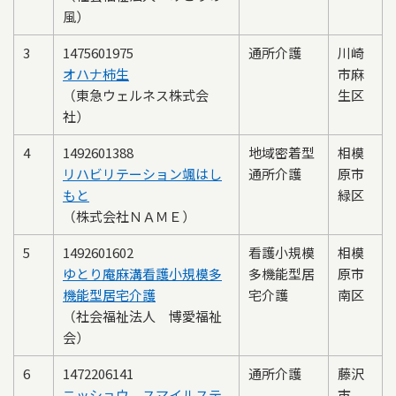
風）
3
1475601975
通所介護
川崎
オハナ柿生
市麻
（東急ウェルネス株式会
生区
社）
4
1492601388
地域密着型
相模
リハビリテーション颯はし
通所介護
原市
もと
緑区
（株式会社ＮＡＭＥ）
5
1492601602
看護小規模
相模
ゆとり庵麻溝看護小規模多
多機能型居
原市
機能型居宅介護
宅介護
南区
（社会福祉法人 博愛福祉
会）
6
1472206141
通所介護
藤沢
ニッショウ スマイルステ
市