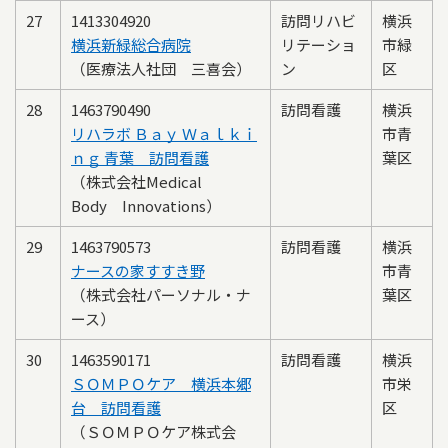
27
1413304920
訪問リハビ
横浜
横浜新緑総合病院
リテーショ
市緑
（医療法人社団 三喜会）
ン
区
28
1463790490
訪問看護
横浜
リハラボ Ｂａｙ Ｗａｌｋｉ
市青
ｎｇ 青葉 訪問看護
葉区
（株式会社Medical
Body Innovations）
29
1463790573
訪問看護
横浜
ナースの家すすき野
市青
（株式会社パーソナル・ナ
葉区
ース）
30
1463590171
訪問看護
横浜
ＳＯＭＰＯケア 横浜本郷
市栄
台 訪問看護
区
（ＳＯＭＰＯケア株式会