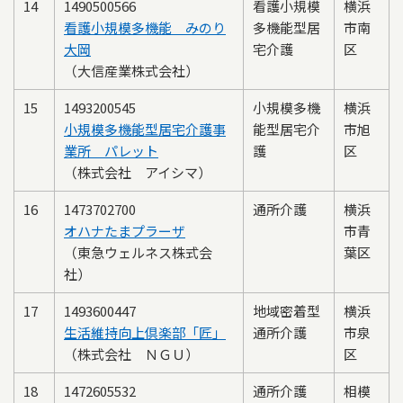
14
1490500566
看護小規模
横浜
看護小規模多機能 みのり
多機能型居
市南
大岡
宅介護
区
（大信産業株式会社）
15
1493200545
小規模多機
横浜
小規模多機能型居宅介護事
能型居宅介
市旭
業所 パレット
護
区
（株式会社 アイシマ）
16
1473702700
通所介護
横浜
オハナたまプラーザ
市青
（東急ウェルネス株式会
葉区
社）
17
1493600447
地域密着型
横浜
生活維持向上倶楽部「匠」
通所介護
市泉
（株式会社 ＮＧＵ）
区
18
1472605532
通所介護
相模