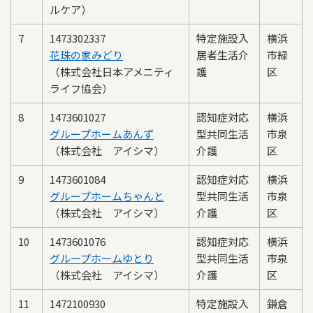
ルケア）
7
1473302337
特定施設入
横浜
花珠の家みどり
居者生活介
市緑
（株式会社日本アメニティ
護
区
ライフ協会）
8
1473601027
認知症対応
横浜
グループホームあんず
型共同生活
市泉
（株式会社 アイシマ）
介護
区
9
1473601084
認知症対応
横浜
グループホームちゃんと
型共同生活
市泉
（株式会社 アイシマ）
介護
区
10
1473601076
認知症対応
横浜
グループホームゆとり
型共同生活
市泉
（株式会社 アイシマ）
介護
区
11
1472100930
特定施設入
鎌倉