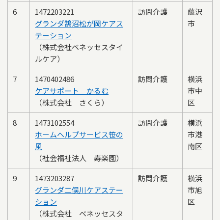
6
1472203221
訪問介護
藤沢
グランダ鵠沼松が岡ケアス
市
テーション
（株式会社ベネッセスタイ
ルケア）
7
1470402486
訪問介護
横浜
ケアサポート かるむ
市中
（株式会社 さくら）
区
8
1473102554
訪問介護
横浜
ホームヘルプサービス笹の
市港
風
南区
（社会福祉法人 寿楽園）
9
1473203287
訪問介護
横浜
グランダ二俣川ケアステー
市旭
ション
区
（株式会社 ベネッセスタ