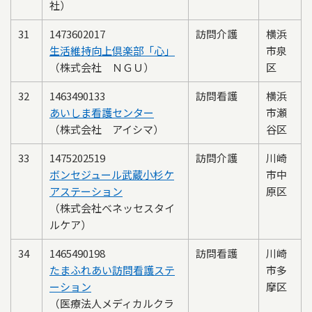
社）
31
1473602017
訪問介護
横浜
生活維持向上倶楽部「心」
市泉
（株式会社 ＮＧＵ）
区
32
1463490133
訪問看護
横浜
あいしま看護センター
市瀬
（株式会社 アイシマ）
谷区
33
1475202519
訪問介護
川崎
ボンセジュール武蔵小杉ケ
市中
アステーション
原区
（株式会社ベネッセスタイ
ルケア）
34
1465490198
訪問看護
川崎
たまふれあい訪問看護ステ
市多
ーション
摩区
（医療法人メディカルクラ