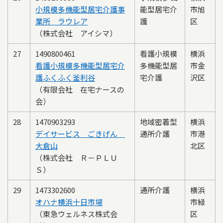
小規模多機能型居宅介護事
能型居宅介
市旭
業所 ラウレア
護
区
（株式会社 アイシマ）
27
1490800461
看護小規模
横浜
看護小規模多機能型居宅介
多機能型居
市金
護ふくふく釜利谷
宅介護
沢区
（有限会社 在宅ナースの
会）
28
1470903293
地域密着型
横浜
デイサービス ごきげん
通所介護
市港
大倉山
北区
（株式会社 Ｒ－ＰＬＵ
Ｓ）
29
1473302600
通所介護
横浜
オハナ横浜十日市場
市緑
（東急ウェルネス株式会
区