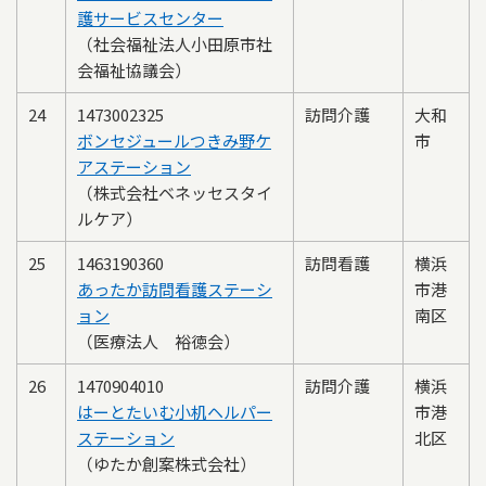
護サービスセンター
（社会福祉法人小田原市社
会福祉協議会）
24
1473002325
訪問介護
大和
ボンセジュールつきみ野ケ
市
アステーション
（株式会社ベネッセスタイ
ルケア）
25
1463190360
訪問看護
横浜
あったか訪問看護ステーシ
市港
ョン
南区
（医療法人 裕徳会）
26
1470904010
訪問介護
横浜
はーとたいむ小机ヘルパー
市港
ステーション
北区
（ゆたか創案株式会社）