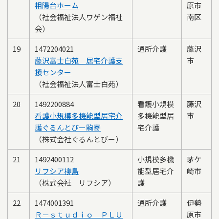
相陽台ホーム
原市
（社会福祉法人ワゲン福祉
南区
会）
19
1472204021
通所介護
藤沢
藤沢富士白苑 居宅介護支
市
援センター
（社会福祉法人富士白苑）
20
1492200884
看護小規模
藤沢
看護小規模多機能型居宅介
多機能型居
市
護ぐるんとびー駒寄
宅介護
（株式会社ぐるんとびー）
21
1492400112
小規模多機
茅ケ
リフシア柳島
能型居宅介
崎市
（株式会社 リフシア）
護
22
1474001391
通所介護
伊勢
Ｒ－ｓｔｕｄｉｏ ＰＬＵ
原市