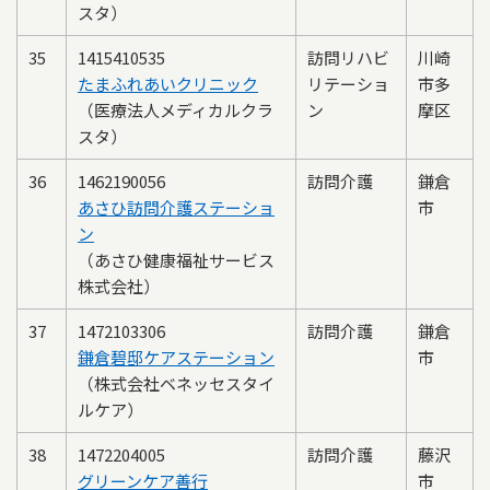
スタ）
35
1415410535
訪問リハビ
川崎
たまふれあいクリニック
リテーショ
市多
（医療法人メディカルクラ
ン
摩区
スタ）
36
1462190056
訪問介護
鎌倉
あさひ訪問介護ステーショ
市
ン
（あさひ健康福祉サービス
株式会社）
37
1472103306
訪問介護
鎌倉
鎌倉碧邸ケアステーション
市
（株式会社ベネッセスタイ
ルケア）
38
1472204005
訪問介護
藤沢
グリーンケア善行
市