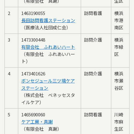
（有限会社 真謝）
生区
2
1463190055
訪問看護
横浜
長田訪問看護ステーション
市港
（医療法人社団成仁会）
南区
3
1473300448
訪問介護
横浜
有限会社 ふれあいハート
市緑
（有限会社 ふれあいハー
区
ト）
4
1473401626
訪問介護
横浜
ボンセジュール三ツ境ケア
市瀬
ステーション
谷区
（株式会社 ベネッセスタ
イルケア）
5
1465690060
訪問看護
川崎
ケア工房・真謝
市麻
（有限会社 真謝）
生区