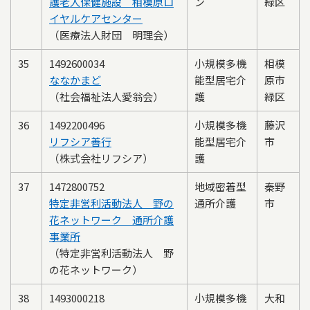
護老人保健施設 相模原ロ
ン
緑区
イヤルケアセンター
（医療法人財団 明理会）
35
1492600034
小規模多機
相模
ななかまど
能型居宅介
原市
（社会福祉法人愛翁会）
護
緑区
36
1492200496
小規模多機
藤沢
リフシア善行
能型居宅介
市
（株式会社リフシア）
護
37
1472800752
地域密着型
秦野
特定非営利活動法人 野の
通所介護
市
花ネットワーク 通所介護
事業所
（特定非営利活動法人 野
の花ネットワーク）
38
1493000218
小規模多機
大和