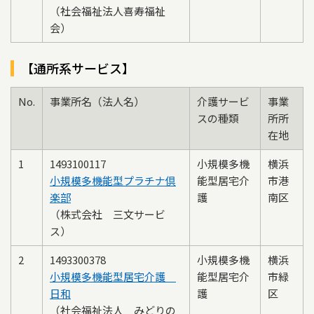
（社会福祉法人喜寿福祉
会）
【通所系サービス】
No.
事業所名（法人名）
介護サービ
事業
スの種類
所所
在地
1
1493100117
小規模多機
横浜
小規模多機能型プラチナ倶
能型居宅介
市港
楽部
護
南区
（株式会社 三文サービ
ス）
2
1493300378
小規模多機
横浜
小規模多機能型居宅介護
能型居宅介
市緑
日和
護
区
（社会福祉法人 みどりの