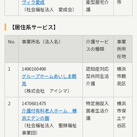
ヴィラ愛成
能型居宅介
市
（社会福祉法人 愛成会）
護
【居住系サービス】
No.
事業所名（法人名）
介護サービ
事業
スの種類
所所
在地
1
1490100490
認知症対応
横浜
グループホームあいしま鶴
型共同生活
市鶴
見
介護
見区
（株式会社 アイシマ）
2
1470601475
特定施設入
横浜
介護付有料老人ホーム 横
居者生活介
市保
浜エデンの園
護
土ケ
（社会福祉法人 聖隷福祉
谷区
事業団）