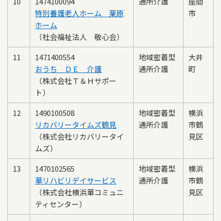
10
1474100094
通所介護
座間
特別養護老人ホーム 栗原
市
ホーム
（社会福祉法人 敬心会）
11
1471400554
地域密着型
大井
おうち ＤＥ 介護
通所介護
町
（株式会社Ｔ＆Ｈサポー
ト）
12
1490100508
地域密着型
横浜
リカバリータイムズ鶴見
通所介護
市鶴
（株式会社リカバリータイ
見区
ムズ）
13
1470102565
地域密着型
横浜
華リハビリデイサービス
通所介護
市鶴
（株式会社横浜華コミュニ
見区
ティセンター）