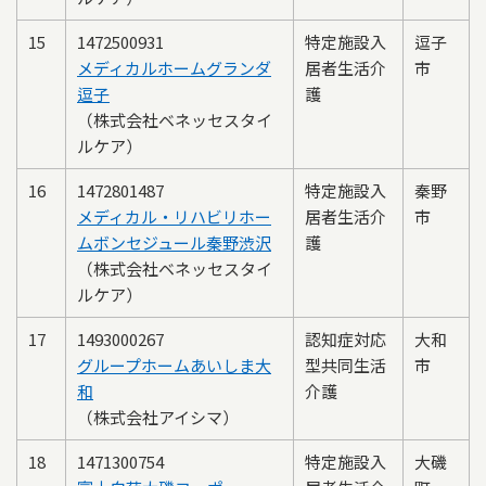
15
1472500931
特定施設入
逗子
メディカルホームグランダ
居者生活介
市
逗子
護
（株式会社ベネッセスタイ
ルケア）
16
1472801487
特定施設入
秦野
メディカル・リハビリホー
居者生活介
市
ムボンセジュール秦野渋沢
護
（株式会社ベネッセスタイ
ルケア）
17
1493000267
認知症対応
大和
グループホームあいしま大
型共同生活
市
和
介護
（株式会社アイシマ）
18
1471300754
特定施設入
大磯