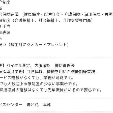
制度



会保険完備　(健康保険・厚生年金・介護保険・雇用保険・労災保
得制度（介護福祉士、社会福祉士、介護支援専門員）

手当

表彰



祝い（誕生月にクオカードプレゼント）

務】バイタル測定、内服確認　排便管理等

練指導員業務】口腔体操、機械を用いた機能訓練業務

サービス経験がなくても、業務が可能です。

験でも大歓迎♪医療処置の少ない事業所です。

訓練指導員の経験はなくても先輩職員がいるので安心です。
ビスセンター　陽と花　本郷