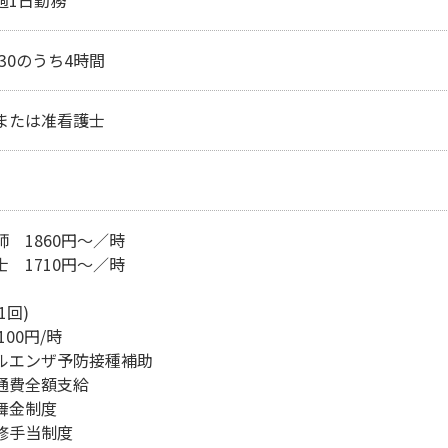
週1日勤務
6:30のうち4時間　
または准看護士　 
　1860円～／時

　1710円～／時

回)

00円/時

ルエンザ予防接種補助

通費全額支給

舞金制度

修手当制度
