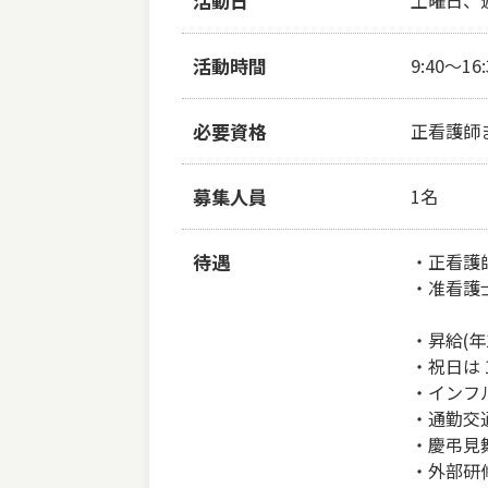
活動日
土曜日、
活動時間
9:40～1
必要資格
正看護師
募集人員
1名
待遇
・正看護師
・准看護士
・昇給(年1
・祝日は 1
・インフ
・通勤交
・慶弔見
・外部研