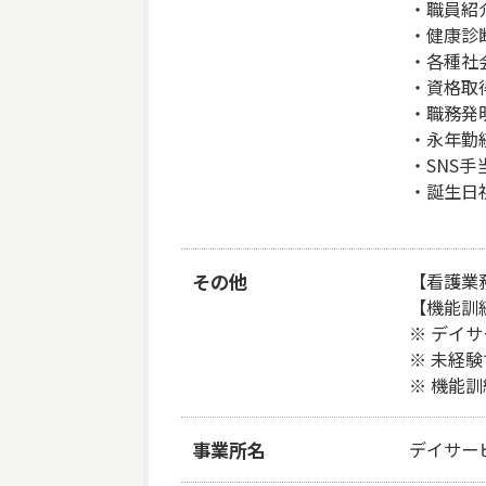
・職員紹介
・健康診断
・各種社
・資格取
・職務発明
・永年勤続
・SNS手当
・誕生日
その他
【看護業
【機能訓
※ デイ
※ 未経
※ 機能
事業所名
デイサー