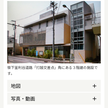
笹下釜利谷道路「打越交差点」角にある３階建の施設で
す。
地図
写真・動画