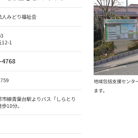
法人みどり福祉会
53
12-1
-4768
4759
地域包括支援センタ
ます。
都市線青葉台駅よりバス「しらとり
歩10分。