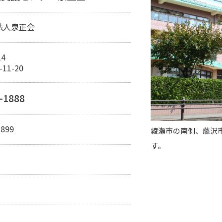
法人泉正会
14
11-20
-1888
3899
綾瀬市の南側、藤沢
す。