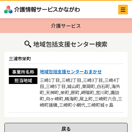
介護サービス
地域包括支援センター検索
三浦市栄町
地域包括支援センターおまかせ
事業所名称
三崎1丁目,三崎2丁目,三崎3丁目,三崎4丁
担当地域
目,三崎5丁目,城山町,東岡町,白石町,海外
町,天神町,栄町,原町,岬陽町,宮川町,諏訪
町,向ヶ崎町,晴海町,尾上町,三崎町六合,三
崎町諸磯,三崎町小網代,三崎町城ヶ島