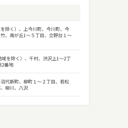
域を除く）、上今川町、今川町、今
竹、南が丘1～５丁目、立野台１～
地域を除く）、千村、渋沢上1～2丁
32番地
、沼代新町、柳町１～２丁目、若松
部、柳川、八沢