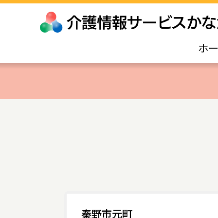
ホ
秦野市元町