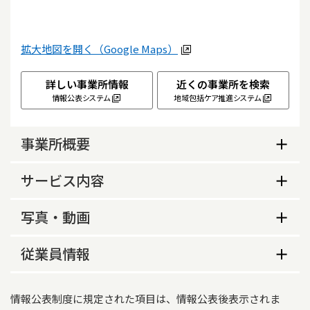
拡大地図を開く（Google Maps）
詳しい事業所情報
近くの事業所を検索
情報公表システム
地域包括ケア推進システム
事業所概要
事業所概要
サービス内容
営業日
サービス内容
写真・動画
月、火、水、木、金
事業所の特色等
営業時間（平日）
従業員情報
09:00～17:00
従業員数
情報公表制度に規定された項目は、情報公表後表示されま
生活保護指定の有無