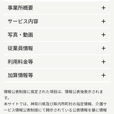
事業所概要
事業所概要
サービス内容
生活保護指定の有無
サービス内容
写真・動画
あり
重要事項説明書の様式の公開の有無
事業所の特色等
評価実施の有無
従業員情報
なし
事業所の特色
なし
従業員数
１週間の入浴回数
利用料金等
地域に密着したきめ細やかなケアでお年寄とご家
利用者意向の把握
2
族を生涯に亘り支援いたします。現在の高齢化社
従業員数
常勤
非常勤
利用料金等
加算情報等
あり
会は夢の社会でありますが、現実には重介護を始
通所リハビリテーション利用定員
めとする多くの問題をかかえております。このた
食費及びその算定方法
医師
1
0
損害保険加入の有無
介護報酬加算情報
め当施設では、入所・在宅生活の繰り返しを行い
40
朝　308円・昼　823円（おやつ代含む）・夜　
情報公表制度に規定された項目は、情報公表後表示されま
あり
ながら高齢者の方々の幸せをご家族の皆様と共に
薬剤師
0
1
適用開始年月日
入所定員
720円　※調理コストと食材費を食数で割った額で
す。
生涯に亘り追求する「生涯対応」の考えのもと、
喀痰吸引の有無
算出。
この問題と取り組んでおります。入所期間中は、
本サイトでは、神奈川県及び県内市町村の指定情報、介護サ
2026年06月01日
87人
看護職員
5
3
ご家族の方々を重介護から開放し、自らの生活を
ービス情報公表制度にて開示されている公表情報を基に情報
あり
居住費及びその算定方法