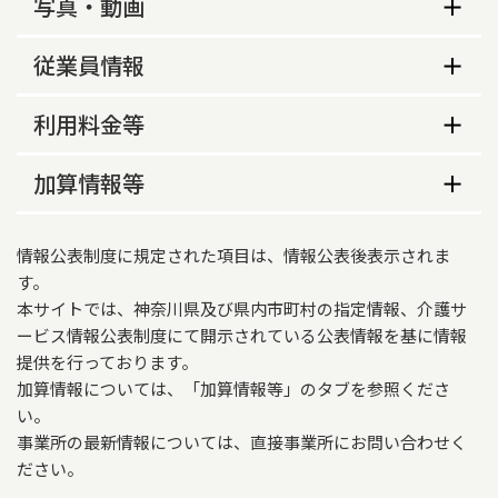
サービス内容
写真・動画
あり
サービス提供地域
事業所の特色等
営業時間（平日）
従業員情報
横浜市西区、横浜市保土ケ谷区、横浜市神奈川
事業所の特色
09時00分～17時00分
区、横浜市南区、横浜市中区
従業員数
利用料金等
・医師会と連携し、医療依存度の高い利用者様へ
営業時間（土曜）
サービス提供地域に関する特記事項
の質の高い看護の提供
従業員数
常勤
非常勤
利用料金等
加算情報等
保土ヶ谷区、神奈川区、南区、中区については西
区に隣接する一部地域のみ実施。詳細は事業所に
キャンセル料の徴収の有無
保健師
0
0
営業時間（日曜）
お問い合わせ
介護報酬加算情報
あり
情報公表制度に規定された項目は、情報公表後表示されま
看護師・准看護師
5
5
重要事項説明書の様式の公開の有無
適用開始年月
す。
営業時間（祝日）
本サイトでは、神奈川県及び県内市町村の指定情報、介護サ
なし
2026年06月01日
理学療法士
3
2
ービス情報公表制度にて開示されている公表情報を基に情報
急な病状の変化があった場合の対応の有無
施設等の区分
提供を行っております。
作業療法士
0
0
その他の年間休日
加算情報については、「加算情報等」のタブを参照くださ
あり
訪問看護ステーション
い。
土曜、日曜、祝日、12月29日～1月3日休み
言語聴覚士
0
0
サービス提供時間（平日）
高齢者虐待防止措置実施の有無
事業所の最新情報については、直接事業所にお問い合わせく
営業時間に関する特記事項
ださい。
09時00分～17時00分
基準型
業務に従事した経験年数