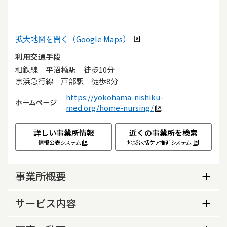
拡大地図を開く（Google Maps）
利用交通手段
相鉄線　平沼橋駅　徒歩10分

京浜急行線　戸部駅　徒歩8分
https://yokohama-nishiku-
ホームページ
med.org/home-nursing/
詳しい事業所情報
近くの事業所を検索
情報公表システム
地域包括ケア推進システム
事業所概要
事業所概要
サービス内容
生活保護指定の有無