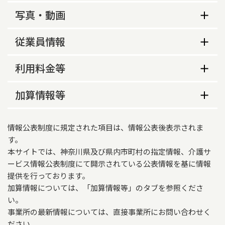
生活保護指定の有無
サービス内容
写真・動画
あり
サービス提供地域
事業所の特色等
営業時間（平日）
従業員情報
伊勢原市、厚木市、平塚市、秦野市
事業所の特色
9時00分～17時30分
従業員数
サービス提供地域に関する特記事項
利用料金等
1.24時間対応　2.医療依存度の高い利用者への看護
営業時間（土曜）
秦野市は一部地域。詳細は、事業所にご確認下さ
の提供　3.癌末期、難病、重度障害者に対する看
従業員数
常勤
非常勤
利用料金等
加算情報等
9時00分～17時30分
い。
護の提供、ターミナルケア　4.小児への看護の提
供
キャンセル料の徴収の有無
保健師
0
0
営業時間（日曜）
重要事項説明書の様式の公開の有無
介護報酬加算情報
あり
情報公表制度に規定された項目は、情報公表後表示されま
なし
看護師・准看護師
6
0
適用開始年月
す。
営業時間（祝日）
急な病状の変化があった場合の対応の有無
本サイトでは、神奈川県及び県内市町村の指定情報、介護サ
2026年06月01日
理学療法士
4
0
ービス情報公表制度にて開示されている公表情報を基に情報
9時00分～17時30分
あり
施設等の区分
提供を行っております。
作業療法士
1
0
その他の年間休日
サービス提供時間（平日）
加算情報については、「加算情報等」のタブを参照くださ
訪問看護ステーション
い。
日曜日
9時00分～17時30分
言語聴覚士
0
1
高齢者虐待防止措置実施の有無
事業所の最新情報については、直接事業所にお問い合わせく
営業時間に関する特記事項
サービス提供時間（土曜）
ださい。