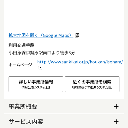
拡大地図を開く（Google Maps）
利用交通手段
小田急線伊勢原駅南口より徒歩5分
http://www.sankikai.or.jp/houkan/isehara/
ホームページ
詳しい事業所情報
近くの事業所を検索
情報公表システム
地域包括ケア推進システム
事業所概要
事業所概要
サービス内容