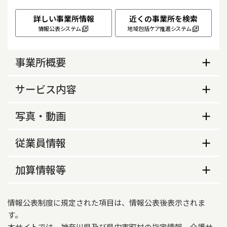
詳しい事業所情報
近くの事業所を検索
情報公表システム
地域包括ケア推進システム
事業所概要
事業所概要
サービス内容
生活保護指定の有無
サービス内容
写真・動画
あり
サービス提供地域
事業所の特色等
介護予防支援の指定
従業員情報
横浜市鶴見区、川崎市幸区
事業所の特色
なし
従業員数
重要事項説明書の様式の公開
加算情報等
医療依存度の高いケースや高次脳機能障害などに
営業時間（平日）
なし
ついての対応力は比較的高いと思います。
常勤
非常勤
介護報酬加算情報
8時30分～17時30分
情報公表制度に規定された項目は、情報公表後表示されま
窓口担当者
適用開始年月日
介護支援専門員
1
0
営業時間（土曜）
す。
田村寿子
本サイトでは、神奈川県及び県内市町村の指定情報、介護サ