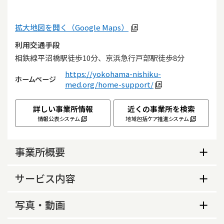
拡大地図を開く（Google Maps）
利用交通手段
相鉄線平沼橋駅徒歩10分、京浜急行戸部駅徒歩8分
https://yokohama-nishiku-
ホームページ
med.org/home-support/
詳しい事業所情報
近くの事業所を検索
情報公表システム
地域包括ケア推進システム
事業所概要
事業所概要
サービス内容
生活保護指定の有無
サービス内容
写真・動画
あり
サービス提供地域