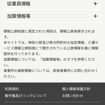
事業所の特色等
介護予防支援の指定
従業員情報
横浜市西区
事業所の特色
なし
従業員数
重要事項説明書の様式の公開
加算情報等
・訪問看護ステーションを併設しており、医療知
営業時間（平日）
なし
識を生かしたプランの作成

常勤
非常勤
介護報酬加算情報
09時00分～17時00分
・医師会と連携、医療依存度の高い利用者様の積
情報公表制度に規定された項目は、情報公表後表示されま
ケアプランデータ連携システム（国保中央会）の
極的な受け入れ
適用開始年月日
介護支援専門員
1
3
営業時間（土曜）
利用登録の有無
す。
本サイトでは、神奈川県及び県内市町村の指定情報、介護サ
2026年06月01日
なし
ービス情報公表制度にて開示されている公表情報を基に情報
業務に従事した経験年数
ケアプランデータ連携システムの活用及び事務職
営業時間（日曜）
提供を行っております。
介護支援専門員
要介護度別利用者数
員の配置の体制
加算情報については、「加算情報等」のタブを参照くださ
介護支援専門員
常勤
非常勤
い。
要
要
要
要
要
営業時間（祝日）
事業所の最新情報については、直接事業所にお問い合わせく
介
介
介
介
介
特別地域加算
1年未満
0
合計
0
ださい。
護
護
護
護
護
なし
1
2
3
4
5
その他の年間休日
1年以上5年未満
0
0
利用規約
個人情報保護方針
特定事業所加算
土曜、日曜、祝日及び12月29日～1月3日
要介護度
著作権及びリンクについて
お問い合わせ
5年以上
1
3
なし
別利用者
9
26
8
5
5
53
営業時間に関する特記事項