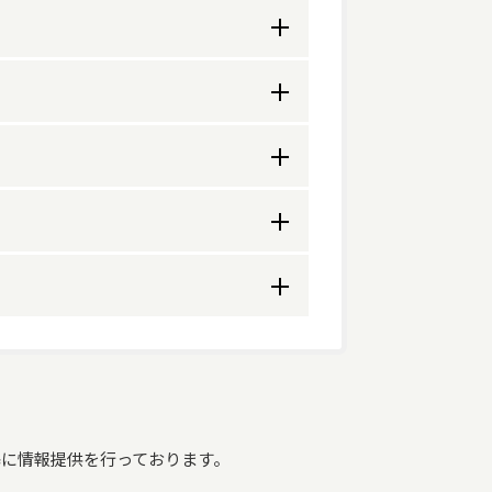
環境」で暮らしを続けていただくた
トータルサービスを更に強化し、「信
を目指します。
非常勤
10
1/3
非常勤
7
に情報提供を行っております。
3