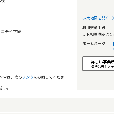
真枝
拡大地図を開く（Go
利用交通手段
社ニチイ学館
ＪＲ相模湖駅より
ホームページ
詳しい事業
情報公表シス
場合は、次の
リンク
を参照してくださ
さい。