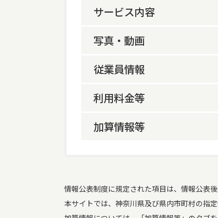
サービス内容
事業所概要
写真・動画
サービス内容
従業員情報
事業所の特色等
利用料金等
従業員数
加算情報等
利用料金等
従業員が有している資
介護報酬加算情報
格
情報公表制度に規定された項目は、情報公表後
本サイトでは、神奈川県及び県内市町村の指定
加算情報については、「加算情報等」のタブを