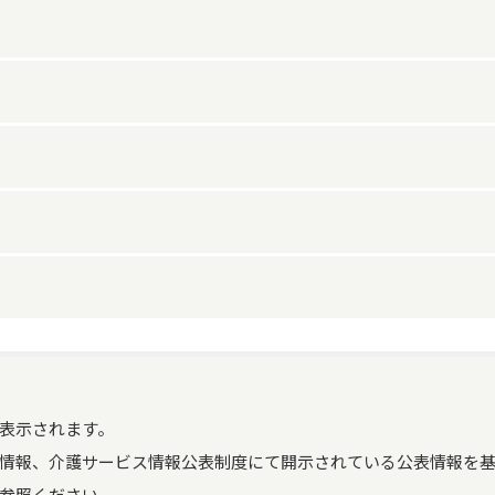
生活保護指定の有無
あり
営業時間（平日）
9時00分～18時00分
サービス提供地域
相模原市
営業時間（土曜）
通院等乗降介助の実施
なし
事業所の特色
「住み慣れた地域の住み慣れた
め、「お客様本位」の在宅介護
営業時間（日曜）
サービス提供時間（平日）
8時00分～18時00分
頼される介護サービス」の確立
常勤
営業時間（祝日）
サービス提供時間（土曜）
8時00分～18時00分
訪問介護員等
2
キャンセル料の徴収の有無
あり
定休日
土曜日、日曜日、祝日、12/30～
サービス提供時間（日曜）
8時00分～18時00分
従業員が有している資格
常勤
適用開始年月
2026年06月01日
営業時間に関する留意事項
サービス提供時間（祝日）
8時00分～18時00分
施設等の区分
身体介護
介護福祉士
2
表示されます。
評価実施の有無
なし
ケアプランデータ連携シス
なし
情報、介護サービス情報公表制度にて開示されている公表情報を基
テム（国保中央会）の利用
特別地域加算
なし
介護職員初任者研修
0
参照ください。