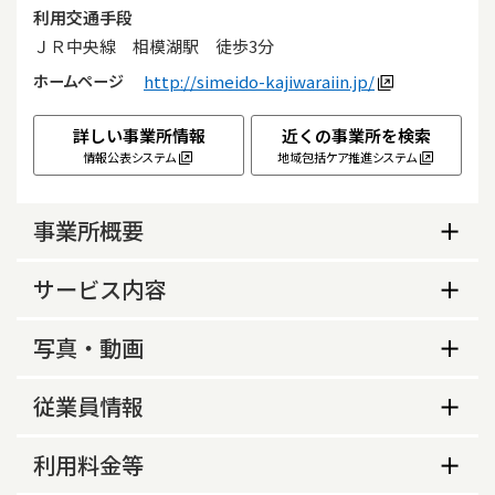
利用交通手段
ＪＲ中央線　相模湖駅　徒歩3分
ホームページ
http://simeido-kajiwaraiin.jp/
詳しい事業所情報
近くの事業所を検索
情報公表システム
地域包括ケア推進システム
事業所概要
事業所概要
サービス内容
生活保護指定の有無
サービス内容
写真・動画
あり
利用定員
事業所の特色等
営業時間（平日）
従業員情報
33人
事業所の特色
8時30分～17時00分
従業員数
送迎時における居宅内介助等の実施
利用料金等
利用者の幼少期に生活したような古民家を利用
営業時間（土曜）