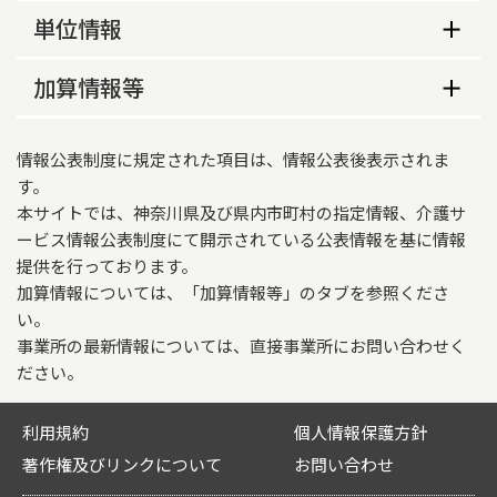
あり
し、幼少期の記憶を呼び起こすとともに、音楽教
従業員数
常勤
非常勤
利用料金等
単位情報
8時30分～17時00分
室（オルガン、歌など）、書道教室、絵画教室等
ケアプランデータ連携システム（国保中央会）の
の体験活動を通して認知症の方にも対応しながら
食事代
理学療法士
0
2
営業時間（日曜）
利用登録の有無
単位情報
整形外科と理学療法士による本格的なリハビリテ
加算情報等
800円

ーョンを中心にサービスを提供しています。
なし
作業療法士
0
0
利用定員
（人件費+食材料費+光熱費）÷利用者数
介護報酬加算情報
営業時間（祝日）
17
情報公表制度に規定された項目は、情報公表後表示されま
動画情報
サービス内容
おむつ代
言語聴覚士
0
0
適用開始年月日
す。
サービス提供地域等
営業日
紙パンツ100円、尿取りパット30円
本サイトでは、神奈川県及び県内市町村の指定情報、介護サ
2024年06月01日
その他の年間休日
業務に従事した経験年数
サービス提供地域
月、火、水、金、土
ービス情報公表制度にて開示されている公表情報を基に情報
日常生活費
理学療法士
施設等の区分
木曜日・日曜日・祝日・年末年始・盆休み
提供を行っております。
相模原市
その他の年間休日
実費
加算情報については、「加算情報等」のタブを参照くださ
通常規模の事業所(病院・診療所)
営業時間に関する特記事項
理学療法士
常勤
非常勤
盆休み、年末年始
い。
サービス内容
延長サービスの費用
職員の欠員による減算の状況
事業所の最新情報については、直接事業所にお問い合わせく
利用可能な時間帯
1年未満
0
0
営業時間（平日）
通常要する時間を超えるサービスは提供していな
ださい。
なし
評価実施の有無
い。
利用可能な時間帯
画像情報
08:30～17:00
1年以上5年未満
0
0
高齢者虐待防止措置実施の有無
なし
キャンセル料の徴収の有無
外観
「単位情報」をご覧ください。
利用規約
個人情報保護方針
営業時間（土曜）
基準型
5年以上
0
2
利用者意向の把握
著作権及びリンクについて
お問い合わせ
あり
08:30～17:00
要介護度別利用者数