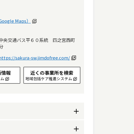
ogle Maps）
中央交通バス平６０系統　四之宮西町
分
https://sakura-sw.jimdofree.com/
所情報
近くの事業所を検索
テム
地域包括ケア推進システム