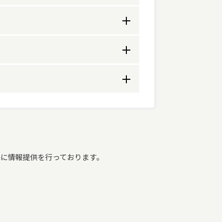
関わり。
非常勤
0
3
要介護4
要介護5
合計
非常勤
1
1
24
に情報提供を行っております。
0
電話にご伝言をお願いいたします。

‐4913‐6283へご連絡ください。
0