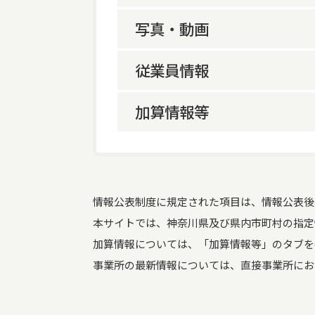
写真・動画
サービス内容
従業員情報
事業所の特色等
加算情報等
従業員数
介護報酬加算情報
要介護度別利用者数
業務に従事した経験年
情報公表制度に規定された項目は、情報公表後
数
本サイトでは、神奈川県及び県内市町村の指定
介護支援専門員
加算情報については、「加算情報等」のタブを
介護報酬加算情
事業所の最新情報については、直接事業所にお
報 ※加算情報に
ついては、「加算情報