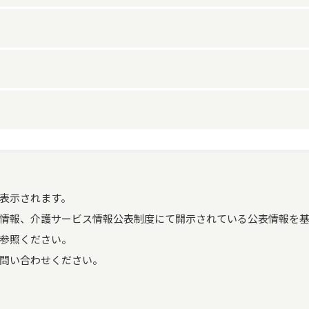
介護予防支援の指定
なし
サービス提供地域
平塚市
営業時間（平日）
9時00分～17時00分
窓口担当者
山本　直美
事業所の特色
地域の支援も取り込めるような
営業時間（土曜）
00時00分～00時00分
ケアプランデータ連携シス
なし
常勤
テム（国保中央会）の利用
営業時間（日曜）
00時00分～00時00分
登録の有無
介護支援専門員
1
適用開始年月日
2024年01月19日
営業時間（祝日）
00時00分～00時00分
要介護1
要介護2
要介護
ケアプランデータ連携シス
表示されます。
介護支援専門員
常勤
その他の年間休日
土曜、日曜、祝日
テムの活用及び事務職員の
要介護度別利用者数
8
11
3
情報、介護サービス情報公表制度にて開示されている公表情報を基
配置の体制
1年未満
0
参照ください。
営業時間に関する特記事項
特別休業期間：12/29～1/3

入院時情報連携加算（Ⅰ）
なし
電話が通じない場合は、留守番
問い合わせください。
特別地域加算
なし
お急ぎの場合は、携帯電話に080
1年以上5年未満
0
入院時情報連携加算（Ⅱ）
あり
特定事業所加算
なし