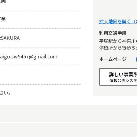
直美
直美
拡大地図を開く（Go
利用交通手段
SAKURA
平塚駅から神奈川
停留所から徒歩５
kaigo.sw5457@gmail.com
ホームページ
詳しい事業
情報公表シス
さい。
生活保護指定の有無
あり