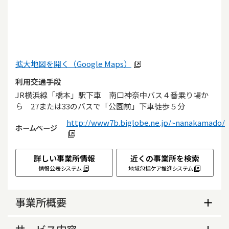
拡大地図を開く（Google Maps）
利用交通手段
JR横浜線「橋本」駅下車　南口神奈中バス４番乗り場か
ら　27または33のバスで「公園前」下車徒歩５分
http://www7b.biglobe.ne.jp/~nanakamado/
ホームページ
詳しい事業所情報
近くの事業所を検索
情報公表システム
地域包括ケア推進システム
事業所概要
事業所概要