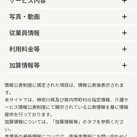
サービス内容
生活保護指定の有無
サービス内容
写真・動画
あり
利用に当っての条件
事業所の特色等
評価実施の有無
従業員情報
・自傷他傷の行為がないこと

事業所の特色
あり
・看護師が常駐していないため、常時医療行為を
従業員数
利用料金等
必要とする疾患がないこと

入居者の方のＡＤＬが低下する中でも、買い物や
利用者意向の把握
・ご家族の理解と協力がいただける

散歩などできるだけ外出の機会を設けている。地
従業員数
常勤
非常勤
利用料金等
・認知症の診断がでていること

加算情報等
あり
域の行事には欠かさず参加させていただき、地域
・少人数による共同生活の営むことに支障が無い
敷金
交流を大切にしている。年に１，２回は日帰りの
計画作成担当者
1
0
損害保険加入の有無
こと
介護報酬加算情報
遠出を行っている。日常的には、少しでも明る
敷金の有無
情報公表制度に規定された項目は、情報公表後表示されま
あり
く、前向きで過ごせるよう短時間のレクリエーシ
退去に当っての条件
看護職員
0
0
適用開始年月日
あり
す。
ョンを実施している
喀痰吸引の有無
・入院が２ヶ月を超え、退院の見通しがない場合

本サイトでは、神奈川県及び県内市町村の指定情報、介護サ
2026年06月01日
敷金（料金）
介護職員
7
3
・自傷他害行為があり、改善が見られない場合

ービス情報公表制度にて開示されている公表情報を基に情報
動画情報
なし
・正当な理由無く3ヶ月以上利用料金の滞納があっ
提供サービス
150000円
提供を行っております。
た場合

苦情対応窓口（電話番号）
介護職員が有している資格
加算情報については、「加算情報等」のタブを参照くださ
認知症対応型共同生活介護（短期利用型以外）
・伝染性疾患により他入居者の生活や健康に重大
い。
利用料金等
042-775-2880
な影響を及ぼすと医師が認めた場合
介護職員が有している資格
常勤
非常勤
施設等の区分
事業所の最新情報については、直接事業所にお問い合わせく