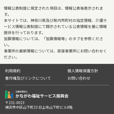
従業員数
備考
情報公表制度に規定された項目は、情報公表後表示されま
営業時間（平日）
神奈川県全域
す。
08:30～17:30
常勤
非常勤
本サイトでは、神奈川県及び県内市町村の指定情報、介護サ
スロープ
ービス情報公表制度にて開示されている公表情報を基に情報
営業時間（土曜）
福祉用具専門相談員
11
0
あり
提供を行っております。
08:30～17:30
加算情報については、「加算情報等」のタブを参照くださ
歩行器
い。
営業時間（日曜・祝日）
あり
事業所の最新情報については、直接事業所にお問い合わせく
09:00～17:30
ださい。
歩行補助つえ
生活保護指定の有無
あり
利用規約
個人情報保護方針
あり
著作権及びリンクについて
お問い合わせ
法人情報
法人名
〒231-0023
株式会社メディケア－
横浜市中区山下町23 日土地山下町ビル9階
法人代表名