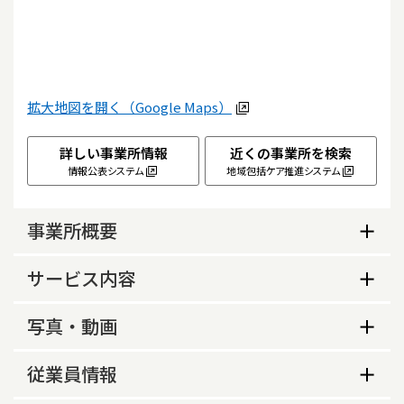
拡大地図を開く（Google Maps）
詳しい事業所情報
近くの事業所を検索
情報公表システム
地域包括ケア推進システム
事業所概要
事業所概要
サービス内容
営業日
サービス内容
写真・動画
月、火、水、木、金、土、祝
対象地域
事業所の特色等
その他の年間休日
従業員情報
町田市
１２／３０～１／３