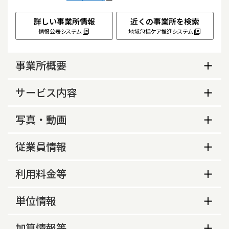
詳しい事業所情報
近くの事業所を検索
情報公表システム
地域包括ケア推進システム
事業所概要
事業所概要
サービス内容
生活保護指定の有無
サービス内容
写真・動画
あり
利用定員
事業所の特色等
営業時間（平日）
従業員情報
35人
事業所の特色
8時30分～17時30分
従業員数
送迎時における居宅内介助等の実施
利用料金等
日替わりのレクリエーションや季節イベント・食
営業時間（土曜）
なし
事イベントを定期開催しております。

従業員数
常勤
非常勤
利用料金等
単位情報
8時30分～17時30分
理学療法士が在籍しており、専門的な指導のもと
ケアプランデータ連携システム（国保中央会）の
個別機能訓練を実施しております。

食事代
生活相談員
2
0
営業時間（日曜）
利用登録の有無
単位情報
近隣の神社までの屋外歩行や機能訓練を兼ねた外
加算情報等