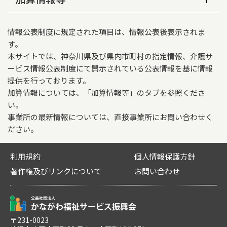
食事代（おやつ代含む）：900円
8時30分～17時30分
出イベントを行い、皆様の日常生活向上のため
なし
介護職員
2
5
営業日
日々の訓練プログラムに取り組んでおります。
介護報酬加算情報
おむつ代
営業時間（祝日）
日、月、火、水、木、金、土、祝
情報公表制度に規定された項目は、情報公表後表示されま
サービス内容
看護職員
0
4
適用開始年月日
実費でいただいております。

8時30分～17時30分
す。
サービス提供地域等
営業時間（平日）
紙おむつ・リハビリパンツ…150円（1枚）

本サイトでは、神奈川県及び県内市町村の指定情報、介護サ
2026年06月01日
機能訓練指導員
0
5
その他の年間休日
サービス提供地域
パット代…30円（1枚）
08:30～17:30
ービス情報公表制度にて開示されている公表情報を基に情報
施設等の区分
なし
提供を行っております。
相模原市中央区、相模原市南区
日常生活費
営業時間（土曜）
介護職員が有している資格
加算情報については、「加算情報等」のタブを参照くださ
通常規模型事業所
営業時間に関する特記事項
認知症対応の有無
実費でいただいております。
08:30～17:30
い。
介護職員が有している資格
常勤
非常勤
職員の欠員による減算の状況
事業所の最新情報については、直接事業所にお問い合わせく
あり
介護保険外延長サービスの費用
営業時間（日曜・祝日）
ださい。
なし
介護福祉士
2
0
評価実施の有無
特別食・治療食対応の有無
通常の時間を超えるサービスは提供しておりませ
08:30～17:30
ん。
高齢者虐待防止措置実施の有無
なし
あり
利用規約
介護職員初任者研修
個人情報保護方針
0
3
サービス提供時間
キャンセル料の徴収の有無
基準型
利用者意向の把握
著作権及びリンクについて
お問い合わせ
重要事項説明書の様式の公開の有無
09:30～16:30
なし
機能訓練指導員が有している資格
業務継続計画策定の有無
あり
あり
定員
基準型
損害保険加入の有無
機能訓練指導員が有している資
非常
静養室数
常勤
35
格
勤
〒231-0023
感染症又は災害の発生を理由とする利用者数の減
あり