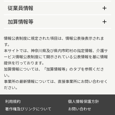
備考
事業所の特色等
その他の年間休日
従業員情報
神奈川県、東京都
１２/２８～１/３
従業員数
加算情報等
営業時間（平日）
相談職員数
介護報酬加算情報
09時00分～17時00分
情報公表制度に規定された項目は、情報公表後表示されま
適用開始年月日
営業時間（土曜）
す。
本サイトでは、神奈川県及び県内市町村の指定情報、介護サ
従業員数
2025年04月01日
分
ービス情報公表制度にて開示されている公表情報を基に情報
業務継続計画策定の有無
営業時間（日曜・祝日）
提供を行っております。
常勤
非常勤
加算情報については、「加算情報等」のタブを参照くださ
基準型
分
い。
介護福祉士
0
0
特別地域加算
生活保護指定の有無
事業所の最新情報については、直接事業所にお問い合わせく
ださい。
なし
あり
義肢装具士
0
0
中山間地域等における小規模事業所加算（地域に
看護師
0
0
利用規約
個人情報保護方針
法人情報
関する状況）
著作権及びリンクについて
お問い合わせ
法人名
非該当
その他準ずる者
0
0