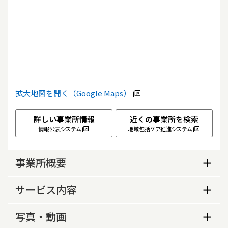
拡大地図を開く（Google Maps）
詳しい事業所情報
近くの事業所を検索
情報公表システム
地域包括ケア推進システム
事業所概要
事業所概要
サービス内容
営業日
サービス内容
写真・動画
月、火、水、木、金