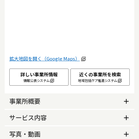
拡大地図を開く（Google Maps）
詳しい事業所情報
近くの事業所を検索
情報公表システム
地域包括ケア推進システム
事業所概要
事業所概要
サービス内容
生活保護指定の有無
サービス内容
写真・動画
あり