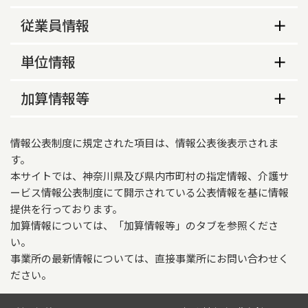
実施形式
事業所の特色等
従業員情報
法人情報
単独型
法人名
従業員数
単位情報
株式会社ＳＯＹＯＫＡＺＥ
単位情報
加算情報等
常勤
非常勤
法人代表名
従来型/ユニット型
中川　清彦
介護報酬加算情報
寮母
0
0
情報公表制度に規定された項目は、情報公表後表示されま
法人住所
適用開始年月日
す。
本サイトでは、神奈川県及び県内市町村の指定情報、介護サ
〒107-0062
2026年06月01日
ービス情報公表制度にて開示されている公表情報を基に情報
港区南青山２－5－17　ポーラ青山ビルディング
施設等の区分
提供を行っております。
法人電話
加算情報については、「加算情報等」のタブを参照くださ
単独型ユニット型
い。
03-5413-8228
夜間勤務条件基準
事業所の最新情報については、直接事業所にお問い合わせく
ださい。
サービス内容
基準型
共生型サービスの該当有無
職員の欠員による減算の状況