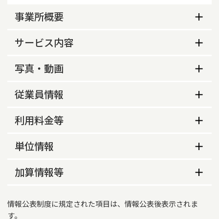
事業所概要
事業所概要
サービス内容
生活保護指定の有無
サービス内容
写真・動画
あり
利用定員
事業所の特色等
最新トピックス
従業員情報
20人
事業所の特色
6月1日から新しくオープン致しました。新たに、
従業員数
送迎時における居宅内介助等の実施
利用料金等
岩盤浴をリハビリに取り入れ、お飲み物提供時に
機能訓練　個別訓練　水素水の提供、マッサー
水素水を取り入れています。
なし
ジ、岩盤浴、音楽セラピー、アロマ
従業員数
常勤
非常勤
利用料金等
単位情報
営業時間（平日）
ケアプランデータ連携システム（国保中央会）の
食事代
画像情報
生活相談員
1
0
利用登録の有無
8時30分～17時30分
単位情報
加算情報等
トレッドミル（ルームランナー）
提供していない
なし
営業時間（土曜）
介護職員
3
5
営業日
介護報酬加算情報
おむつ代
月、火、水、木、金、祝
情報公表制度に規定された項目は、情報公表後表示されま
サービス内容
看護職員
0
1
適用開始年月日
紙パンツ1枚150円、パッド1枚100円（税込）

す。
サービス提供地域等
営業時間（日曜）