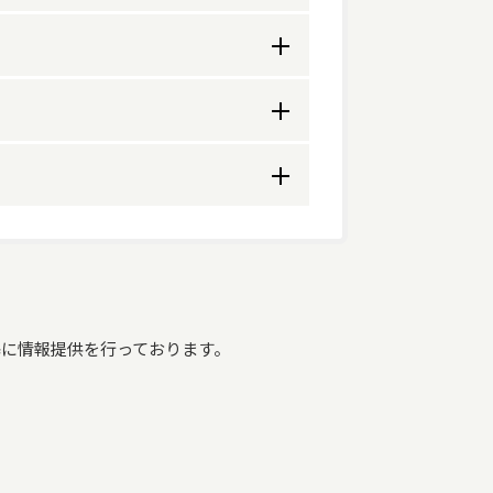
スタッフ丁寧に対応致します。
非常勤
0
最低の額
最高の額
でを除く
非常勤
2123円
8525円
に情報提供を行っております。
0
0円
0円
0
1320円
10230円