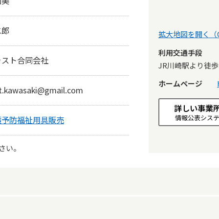
和美
二郎
拡大地図を開く（Go
利用交通手段
ャスト合同会社
JR川崎駅より徒歩
ホームページ
t.kawasaki@gmail.com
詳しい事業
情報公表シス
護予防福祉用具販売
さい。
営業時間（平日）
9時0分～18時0分