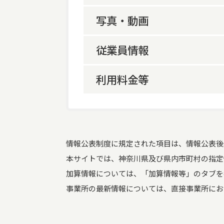
写真・動画
サービス内容
サービス提供地域等
従業員情報
事業所の特色等
サービス内容
利用料金等
提供実績
画像情報
従業員数
利用料金等
福祉用具専門相談員が
情報公表制度に規定された項目は、情報公表後
有している資格
本サイトでは、神奈川県及び県内市町村の指定
加算情報については、「加算情報等」のタブを
事業所の最新情報については、直接事業所にお