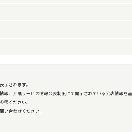
営業時間（土曜）
9時0分～18時0分
サービス提供地域に関する
神奈川県全域
特記事項
営業時間（日曜）
9時0分～18時0分
事業所の特色
介護サービス経験10年以上の
スロープ
営業時間（祝日）
外観
常勤
歩行器
その他の年間休日
祝日
歩行補助つえ
福祉用具専門相談員
2
利用料金等
営業時間に関する特記事項
祝日12月26 日から1月 6 日ま
腰掛便座
なし
表示されます。
常勤
腰掛便座
評価実施の有無
なし
情報、介護サービス情報公表制度にて開示されている公表情報を基
自動排泄処理装置の交換可
なし
介護福祉士
1
自動排泄処理装置の交換可能部品
参照ください。
利用者意向の把握
なし
能部品
問い合わせください。
介護職員初任者研修
0
入浴用いす
損害保険加入の有無
あり
入浴補助用具
なし