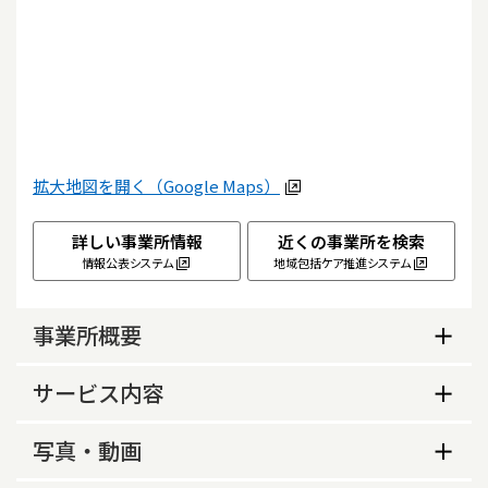
拡大地図を開く（Google Maps）
詳しい事業所情報
近くの事業所を検索
情報公表システム
地域包括ケア推進システム
事業所概要
事業所概要
サービス内容
損害保険加入の有無
サービス内容
写真・動画
あり
実施形式