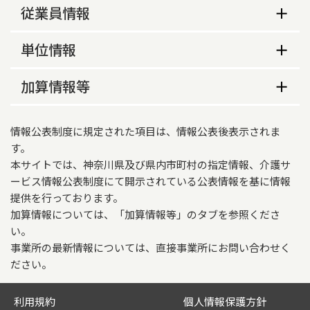
事業所の特色等
生活保護指定の有無
従業員情報
空床型
あり
従業員数
単位情報
法人情報
単位情報
加算情報等
常勤
非常勤
法人名
従来型/ユニット型
社会福祉法人愛泉会
介護報酬加算情報
寮母
0
0
情報公表制度に規定された項目は、情報公表後表示されま
法人代表名
適用開始年月日
す。
本サイトでは、神奈川県及び県内市町村の指定情報、介護サ
中野　紀夫
2025年04月01日
ービス情報公表制度にて開示されている公表情報を基に情報
法人住所
施設等の区分
提供を行っております。
加算情報については、「加算情報等」のタブを参照くださ
〒252-0244
併設型・空床型ユニット型
い。
相模原市中央区田名８５１２－１
夜間勤務条件基準
事業所の最新情報については、直接事業所にお問い合わせく
法人電話
ださい。
基準型
042-778-2882
職員の欠員による減算の状況
利用規約
個人情報保護方針